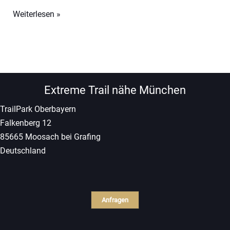
1-
Weiterlesen »
Tages-
Kurs
Extreme
Trail
23.08.2026
Extreme Trail nähe München
TrailPark Oberbayern
Falkenberg 12
85665 Moosach bei Grafing
Deutschland
Anfragen