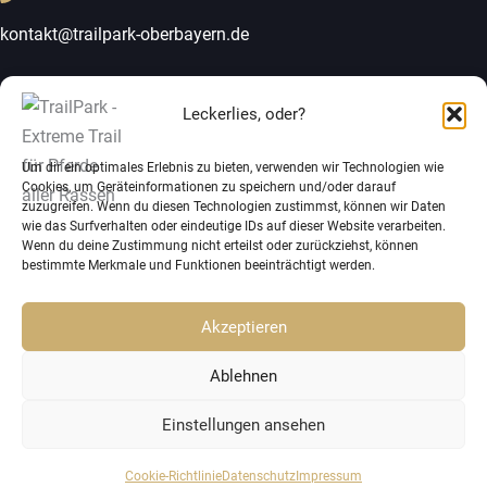
kontakt@trailpark-oberbayern.de
Leckerlies, oder?
Um dir ein optimales Erlebnis zu bieten, verwenden wir Technologien wie
Cookies, um Geräteinformationen zu speichern und/oder darauf
Vertrag widerrufen
zuzugreifen. Wenn du diesen Technologien zustimmst, können wir Daten
Impressum
wie das Surfverhalten oder eindeutige IDs auf dieser Website verarbeiten.
Wenn du deine Zustimmung nicht erteilst oder zurückziehst, können
Datenschutz
bestimmte Merkmale und Funktionen beeinträchtigt werden.
Cookie-Richtlinie (EU)
Akzeptieren
Ablehnen
Einstellungen ansehen
© 2026 TrailPark - Extreme Trail für Pferde aller Rassen.
Cookie-Richtlinie
Datenschutz
Impressum