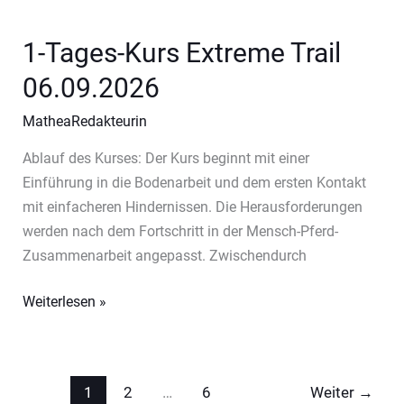
Trail
30.08.2026
1-Tages-Kurs Extreme Trail
06.09.2026
MatheaRedakteurin
Ablauf des Kurses: Der Kurs beginnt mit einer
Einführung in die Bodenarbeit und dem ersten Kontakt
mit einfacheren Hindernissen. Die Herausforderungen
werden nach dem Fortschritt in der Mensch-Pferd-
Zusammenarbeit angepasst. Zwischendurch
1-
Weiterlesen »
Tages-
Kurs
Extreme
1
2
…
6
Weiter
→
Trail