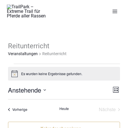
Zum
Inhalt
springen
Reitunterricht
Veranstaltungen
Reitunterricht
Veranstaltungen
Es wurden keine Ergebnisse gefunden.
Notice
Anstehende
Ansicht
Veran
Liste
Navigat
Ansic
Datum
Navig
wählen.
Heute
Nächste
Veranstaltungen
Vorherige
Veranstal