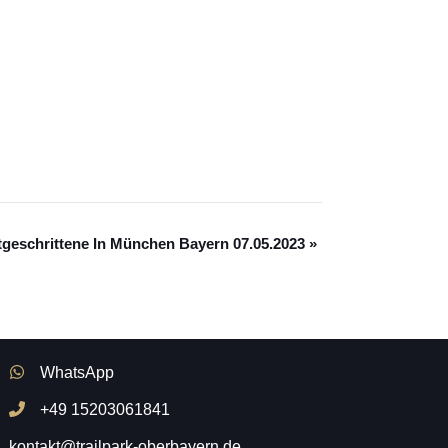
rtgeschrittene In München Bayern 07.05.2023
»
WhatsApp
+49 15203061841
kontakt@trailpark-oberbayern.de